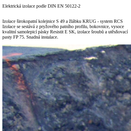
Elektrická izolace podle DIN EN 50122-2
Izolace širokopatní kolejnice S 49 a žlábku KRUG - system RCS
Izolace se sestává z pryžového patního profilu, bokovnice, vysoce
kvalitní samolepicí pásky Resistit E SK, izolace šroubů a utěsňovací
pasty FP 75. Snadná instalace.