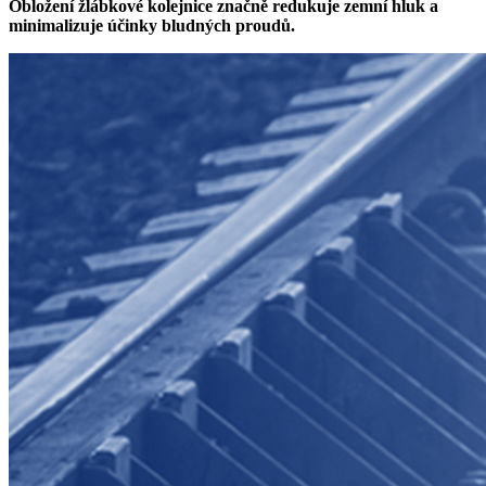
Obložení žlábkové kolejnice značně redukuje zemní hluk a
minimalizuje účinky bludných proudů.