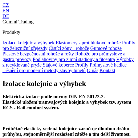
CZ
EN
DE
Gummi Trading
Produkty
Izolace kolejnic a výhybek
Elastomery - protihlukové rohože
Profily
pro železniční přejezdy
Čistící zóny - rohože
Gumové rohože
Plastové bezpečnostní rohože a rošty
Rohože pro průmyslové a
gastro provozy
Podlahoviny pro zimní stadiony a fitcentra
Výrobky
z recyklované pryže
Stájové koberce
Profily
Průmyslové hadice
Těsnění pro moderní metody stavby tunelů
O nás
Kontakt
Izolace kolejnic a výhybek
Elektrická izolace podle normy DIN EN 50122-2.
Elastické uložení tramvajových kolejnic a výhybek tzv. system
RCS - Rail comfort system.
Průběžně elasticky vedená kolejnice zaručuje dlouhou dráhu
průhybu, stejnoměrnější rozložení zátěže a tím delší životnost.