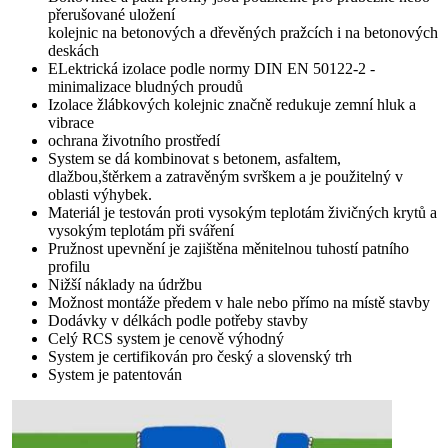
přerušované uložení
kolejnic na betonových a dřevěných pražcích i na betonových
deskách
ELektrická izolace podle normy DIN EN 50122-2 -
minimalizace bludných proudů
Izolace žlábkových kolejnic značně redukuje zemní hluk a
vibrace
ochrana životního prostředí
System se dá kombinovat s betonem, asfaltem,
dlažbou,štěrkem a zatravěným svrškem a je použitelný v
oblasti výhybek.
Materiál je testován proti vysokým teplotám živičných krytů a
vysokým teplotám při sváření
Pružnost upevnění je zajištěna měnitelnou tuhostí patního
profilu
Nižší náklady na údržbu
Možnost montáže předem v hale nebo přímo na místě stavby
Dodávky v délkách podle potřeby stavby
Celý RCS system je cenově výhodný
System je certifikován pro český a slovenský trh
System je patentován