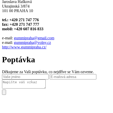
Jaroslava Hašková
Ukrajinská 3/874
101 00 PRAHA 10
tel.: +420 271 747 776
fax: +420 271 747 777
mobil: +420 607 816 833
e-mail:
gummipraha@gmail.com
e-mail:
gummipraha@volny.cz
http://www.gummipraha.cz/
Poptávka
Děkujeme za Vaši poptávku, co nejdříve se Vám ozveme.