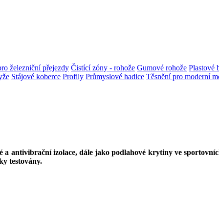
pro železniční přejezdy
Čistící zóny - rohože
Gumové rohože
Plastové 
yže
Stájové koberce
Profily
Průmyslové hadice
Těsnění pro moderní me
 a antivibrační izolace, dále jako podlahové krytiny ve sportovníc
ky testovány.