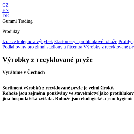
CZ
EN
DE
Gummi Trading
Produkty
Izolace kolejnic a výhybek
Elastomery - protihlukové rohože
Profily 
Podlahoviny pro zimní stadiony a fitcentra
Výrobky z recyklované pr
Výrobky z recyklované pryže
Vyrábíme v Čechách
Sortiment výrobků z recyklované pryže je velmi široký.
Rohože jsou zejména používány ve stavebnictví jako protihlukové
jiná hospodářská zvířata. Rohože jsou ekologické a jsou hygienic